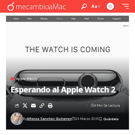
Aa
Apple Watch
Esperando al Apple Watch 2
4 Min De Lectura
By
Alfonso Sanchez Gutierrez
23 Marzo 2015