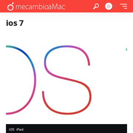
ios 7
iOS
iPad