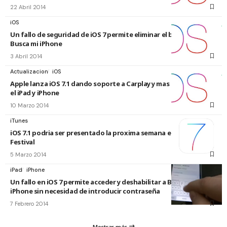
22 Abril 2014
iOS
Un fallo de seguridad de iOS 7 permite eliminar el bloqueo de
Busca mi iPhone
3 Abril 2014
Actualizacion
iOS
Apple lanza iOS 7.1 dando soporte a Carplay y mas novedades en
el iPad y iPhone
10 Marzo 2014
iTunes
iOS 7.1 podria ser presentado la proxima semana en el iTunes
Festival
5 Marzo 2014
iPad
iPhone
Un fallo en iOS 7 permite acceder y deshabilitar a Busca mi
iPhone sin necesidad de introducir contraseña
7 Febrero 2014
Mostrar más