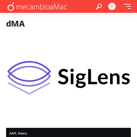
dMA
AAPL News