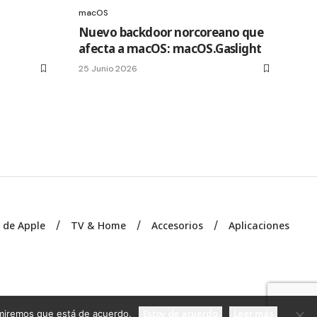
macOS
Nuevo backdoor norcoreano que
afecta a macOS: macOS.Gaslight
25 Junio 2026
s de Apple
TV & Home
Accesorios
Aplicaciones
Estoy de acuerdo
Leer más
sumiremos que está de acuerdo.