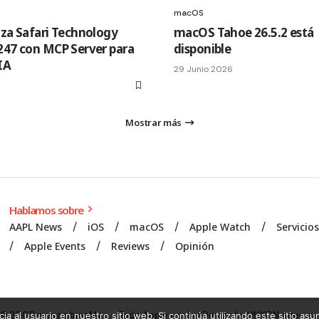
macOS
nza Safari Technology
macOS Tahoe 26.5.2 está
247 con MCP Server para
disponible
IA
29 Junio 2026
Mostrar más
Hablamos sobre
AAPL News
iOS
macOS
Apple Watch
Servicio
Apple Events
Reviews
Opinión
© 2008 mecambioaMac – Todo Apple y más | Design by
UNXON Agency
.
ia al usuario en nuestro sitio web. Si continúa utilizando este sitio a