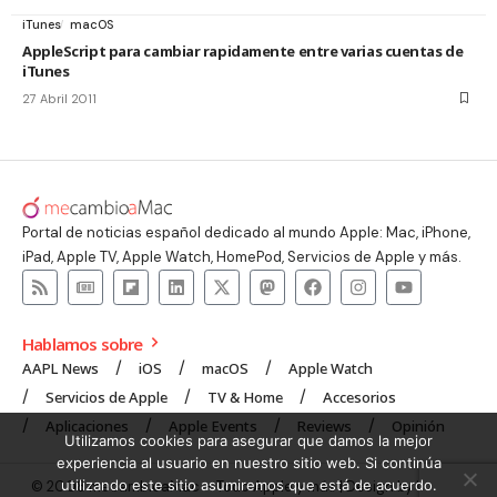
iTunes
macOS
AppleScript para cambiar rapidamente entre varias cuentas de
iTunes
27 Abril 2011
Portal de noticias español dedicado al mundo Apple: Mac, iPhone,
iPad, Apple TV, Apple Watch, HomePod, Servicios de Apple y más.
Hablamos sobre
AAPL News
iOS
macOS
Apple Watch
Servicios de Apple
TV & Home
Accesorios
Aplicaciones
Apple Events
Reviews
Opinión
Utilizamos cookies para asegurar que damos la mejor
experiencia al usuario en nuestro sitio web. Si continúa
utilizando este sitio asumiremos que está de acuerdo.
© 2008 mecambioaMac – Todo Apple y más | Design by
UNXON