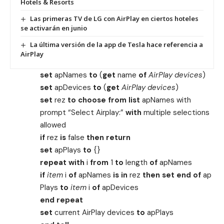
Hotels & Resorts
Las primeras TV de LG con AirPlay en ciertos hoteles
se activarán en junio
La última versión de la app de Tesla hace referencia a
AirPlay
set
apNames
to
(
get
name
of
AirPlay devices
)
set
apDevices
to
(
get
AirPlay devices
)
set
rez
to
choose from list
apNames with
prompt “Select Airplay:”
with
multiple selections
allowed
if
rez
is
false
then
return
set
apPlays
to
{}
repeat
with
i
from
1
to
length
of
apNames
if
item
i
of
apNames
is
in
rez
then
set
end
of
ap
Plays
to
item
i
of
apDevices
end
repeat
set
current AirPlay devices
to
apPlays