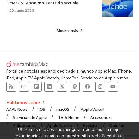
macOS Tahoe 26.5.2 está disponible
29 Junio 2026
Mostrar más
Portal de noticias español dedicado al mundo Apple: Mac, iPhone,
iPad, Apple TV, Apple Watch, HomePod, Servicios de Apple y más.
Hablamos sobre
AAPL News
iOS
macOS
Apple Watch
Servicios de Apple
TV & Home
Accesorios
Aplicaciones
Apple Events
Reviews
Opinión
Utilizamos cookies para asegurar que damos la mejor
experiencia al usuario en nuestro sitio web. Si continúa