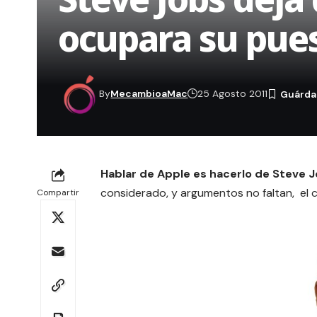
ocupara su pue
By
MecambioaMac
25 Agosto 2011
Hablar de Apple es hacerlo de Steve 
considerado, y argumentos no faltan, el 
Compartir