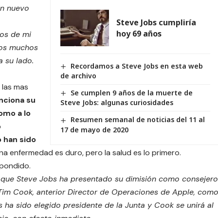
un nuevo
Steve Jobs cumpliría
hoy 69 años
os de mi
los muchos
a su lado.
Recordamos a Steve Jobs en esta web
de archivo
 las mas
Se cumplen 9 años de la muerte de
nciona su
Steve Jobs: algunas curiosidades
omo a lo
Resumen semanal de noticias del 11 al
o
17 de mayo de 2020
 han sido
 una enfermedad es duro, pero la salud es lo primero.
spondido.
y que Steve Jobs ha presentado su dimisión como consejer
Tim Cook, anterior Director de Operaciones de Apple, com
ha sido elegido presidente de la Junta y Cook se unirá al