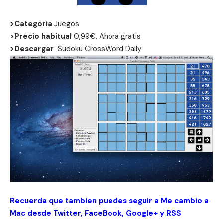
>Categoria
Juegos
>Precio habitual
0,99€, Ahora gratis
>Descargar
Sudoku CrossWord Daily
Recuerda que tambien puedes seguir a Me cambio a
Mac desde
Twitter
,
FaceBook
,
Google+
y
RSS