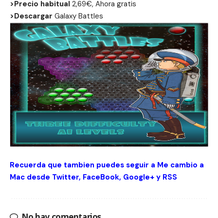
>Precio habitual
2,69€, Ahora gratis
>Descargar
Galaxy Battles
Recuerda que tambien puedes seguir a Me cambio a
Mac desde
Twitter
,
FaceBook
,
Google+
y
RSS
No hay comentarios