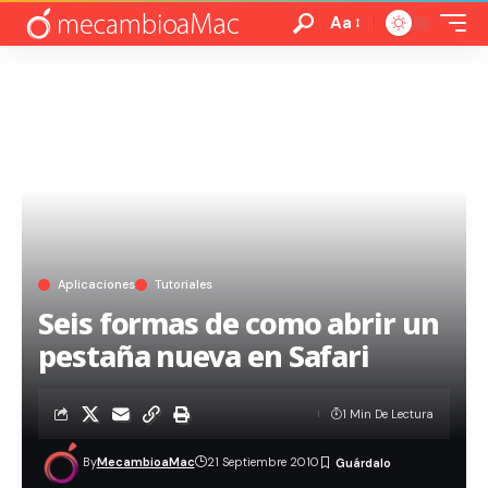
Aa
Aplicaciones
Tutoriales
Seis formas de como abrir un
pestaña nueva en Safari
1 Min De Lectura
By
MecambioaMac
21 Septiembre 2010