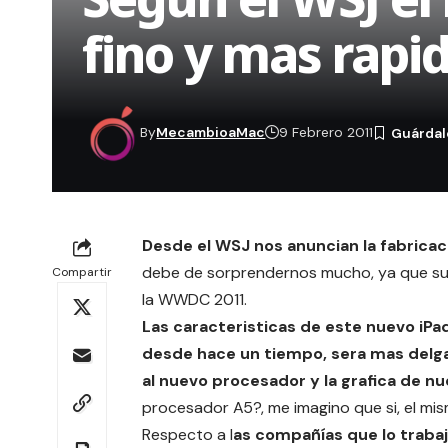
fino y mas rapi
By
MecambioaMac
9 Febrero 2011
Desde el
WSJ
nos anuncian la fabricac
debe de sorprendernos mucho, ya que su 
Compartir
la
WWDC 2011
.
Las caracteristicas de este nuevo iPa
desde hace un tiempo, sera mas delga
al nuevo procesador y la grafica de n
procesador A5?, me imagino que si, el mism
Respecto a l
as compañías que lo traba