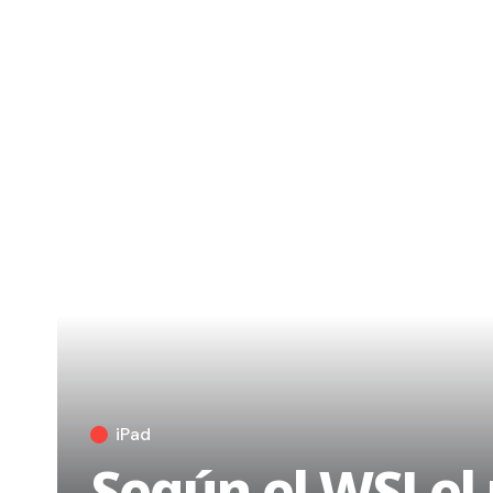
iPad
Según el WSJ el