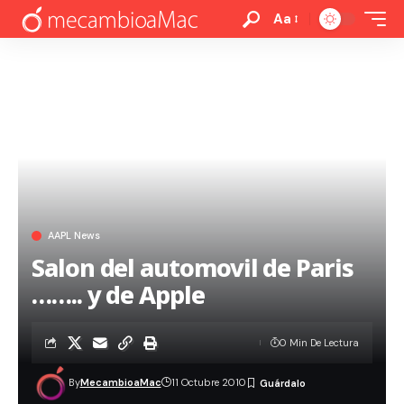
Aa
AAPL News
Salon del automovil de Paris
…….. y de Apple
0 Min De Lectura
By
MecambioaMac
11 Octubre 2010