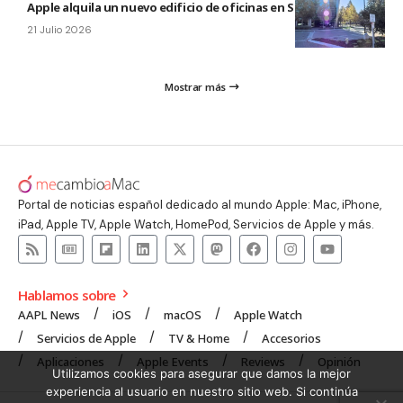
Apple alquila un nuevo edificio de oficinas en Sunnyvale
21 Julio 2026
Mostrar más
Portal de noticias español dedicado al mundo Apple: Mac, iPhone,
iPad, Apple TV, Apple Watch, HomePod, Servicios de Apple y más.
Hablamos sobre
AAPL News
iOS
macOS
Apple Watch
Servicios de Apple
TV & Home
Accesorios
Aplicaciones
Apple Events
Reviews
Opinión
Utilizamos cookies para asegurar que damos la mejor
experiencia al usuario en nuestro sitio web. Si continúa