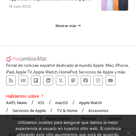
18 Julio 2026
Mostrar más
Portal de noticias español dedicado al mundo Apple: Mac, iPhone,
iPad, Apple TV, Apple Watch, HomePod, Servicios de Apple y más.
Hablamos sobre
AAPL News
iOS
macOS
Apple Watch
Servicios de Apple
TV & Home
Accesorios
Aplicaciones
Apple Events
Reviews
Opinión
Utilizamos cookies para asegurar que damos la mejor
experiencia al usuario en nuestro sitio web. Si continúa
utilizando este sitio asumiremos que está de acuerdo.
© 2008 mecambioaMac – Todo Apple y más | Design by
UNXON