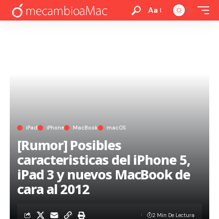
Aa
iPad
iPhone
MacBook
macOS
[Rumor] Posibles
caracteristicas del iPhone 5,
iPad 3 y nuevos MacBook de
cara al 2012
2 Min De Lectura