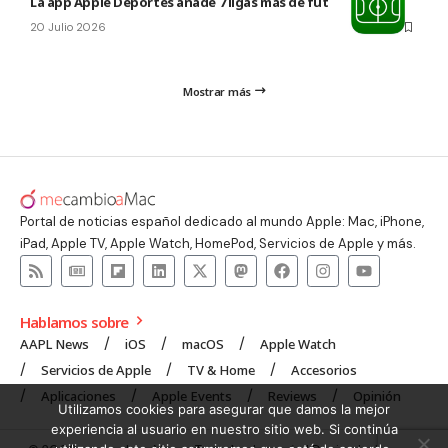
La app Apple Deportes añade 7 ligas más de fútbol
20 Julio 2026
Mostrar más
Portal de noticias español dedicado al mundo Apple: Mac, iPhone,
iPad, Apple TV, Apple Watch, HomePod, Servicios de Apple y más.
Hablamos sobre
AAPL News
iOS
macOS
Apple Watch
Servicios de Apple
TV & Home
Accesorios
Aplicaciones
Apple Events
Reviews
Opinión
Utilizamos cookies para asegurar que damos la mejor
experiencia al usuario en nuestro sitio web. Si continúa