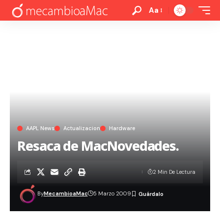
Aa
AAPL News
Actualizacion
Hardware
Resaca de MacNovedades.
2 Min De Lectura
By
MecambioaMac
5 Marzo 2009