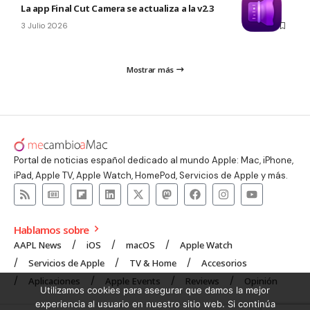
La app Final Cut Camera se actualiza a la v2.3
3 Julio 2026
Mostrar más
Portal de noticias español dedicado al mundo Apple: Mac, iPhone,
iPad, Apple TV, Apple Watch, HomePod, Servicios de Apple y más.
Hablamos sobre
AAPL News
iOS
macOS
Apple Watch
Servicios de Apple
TV & Home
Accesorios
Aplicaciones
Apple Events
Reviews
Opinión
Utilizamos cookies para asegurar que damos la mejor
experiencia al usuario en nuestro sitio web. Si continúa