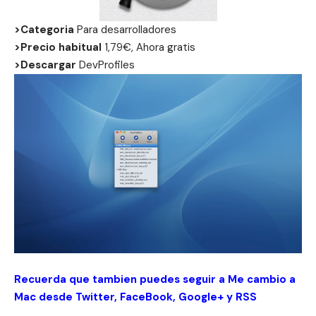
>Categoria
Para desarrolladores
>Precio habitual
1,79€, Ahora gratis
>Descargar
DevProfiles
Recuerda que tambien puedes seguir a Me cambio a
Mac desde
Twitter
,
FaceBook
,
Google+
y
RSS