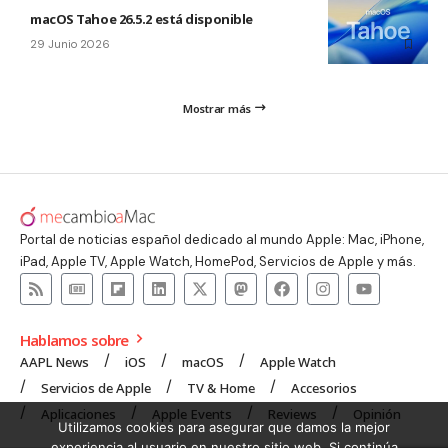
macOS Tahoe 26.5.2 está disponible
29 Junio 2026
Mostrar más
Portal de noticias español dedicado al mundo Apple: Mac, iPhone,
iPad, Apple TV, Apple Watch, HomePod, Servicios de Apple y más.
Hablamos sobre
AAPL News
iOS
macOS
Apple Watch
Servicios de Apple
TV & Home
Accesorios
Aplicaciones
Apple Events
Reviews
Opinión
Utilizamos cookies para asegurar que damos la mejor
experiencia al usuario en nuestro sitio web. Si continúa