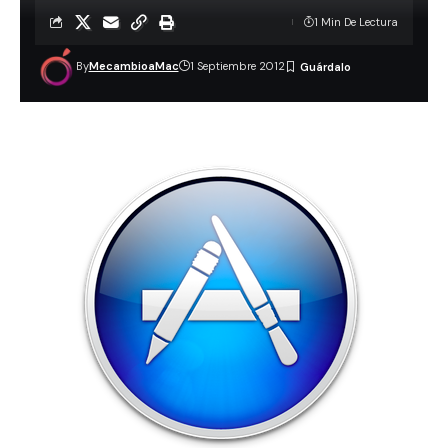
1 Min De Lectura
By
MecambioaMac
1 Septiembre 2012