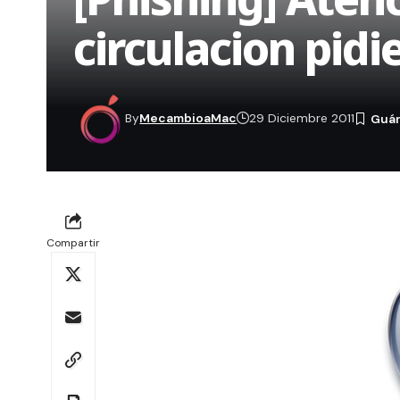
circulacion pid
By
MecambioaMac
29 Diciembre 2011
Compartir