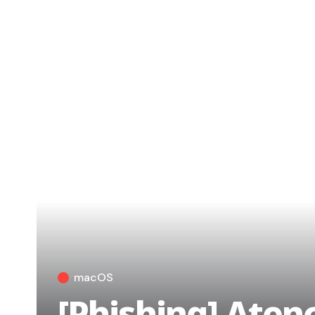
macOS
[Phishing] Atenc