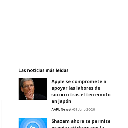
Las noticias más leídas
Apple se compromete a
apoyar las labores de
socorro tras el terremoto
en Japón
AAPL News
31 Julio 2026
Shazam ahora te permite
mandar stickers con la