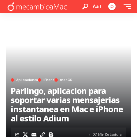
Aa
Aplicaciones
iPhone
macOS
Parlingo, aplicacion para
soportar varias mensajerias
instantanea en Mac e iPhone
al estilo Adium
1 Min De Lectura