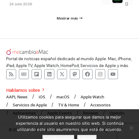
24 Julio 2026
Mostrar más
Portal de noticias español dedicado al mundo Apple: Mac, iPhone,
iPad, Apple TV, Apple Watch, HomePod, Servicios de Apple y más.
Hablamos sobre
AAPL News
iOS
macOS
Apple Watch
Servicios de Apple
TV & Home
Accesorios
Aplicaciones
Apple Events
Reviews
Opinión
Utilizamos cookies para asegurar que damos la mejor
experiencia al usuario en nuestro sitio web. Si continúa
utilizando este sitio asumiremos que está de acuerdo.
© 2008 mecambioaMac – Todo Apple y más | Design by
UNXON
Agency
.
Estoy de acuerdo
Leer más