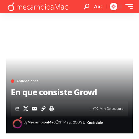
Aa
Aplicaciones
En que consiste Growl
2 Min De Lectura
By
MecambioaMac
31 Mayo 2009