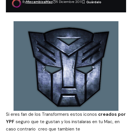
By
MecambioaMac
5 Diciembre 2011
Si eres fan de los Transformers estos
iconos
creados por
YPF
seguro que te gustan y los instalaras en tu Mac, en
caso contrario creo que tambien te