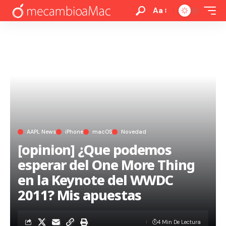
Aa
AAPL News
iPhone
macOS
Novedad
[opinion] ¿Que podemos
esperar del One More Thing
en la Keynote del WWDC
2011? Mis apuestas
4 Min De Lectura