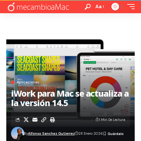
Aa
Aplicaciones
iWork para Mac se actualiza a
la versión 14.5
1 Min De Lectura
By
Alfonso Sanchez Gutierrez
28 Enero 2026