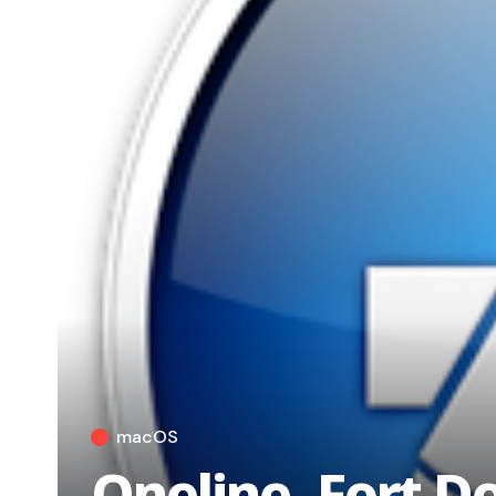
macOS
Oneline, Fort D