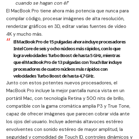
cuando se hagan con él
”
El MacBook Pro tiene ahora más potencia que nunca para
compilar código, procesar imágenes de alta resolución,
renderizar gráficos en 3D, editar varias fuentes de vídeo
4K y mucho más.
El MacBook Pro de 15 pulgadas ahora incluye procesadores
Intel Core de seis y ocho núcleos más rápidos, con lo que
logra velocidades Turbo Boost de hasta 5 GHz, mientras
que el MacBook Pro de 13 pulgadas con Touch Bar incluye
procesadores de cuatro núcleos más rápidos con
velocidades Turbo Boost de hasta 4,7 GHz.
Junto con estos potentes nuevos procesadores, el
MacBook Pro incluye la mejor pantalla nunca vista en un
portátil Mac, con tecnología Retina y 500 nits de brillo,
compatible con la gama cromática amplia P3 y True Tone,
capaz de ofrecer imágenes que parecen cobrar vida ante
los ojos del usuario. Incluye además altavoces estéreo
envolventes con sonido estéreo de mayor amplitud, la
seguridad y comodidad de Touch ID, controles dinámicos y