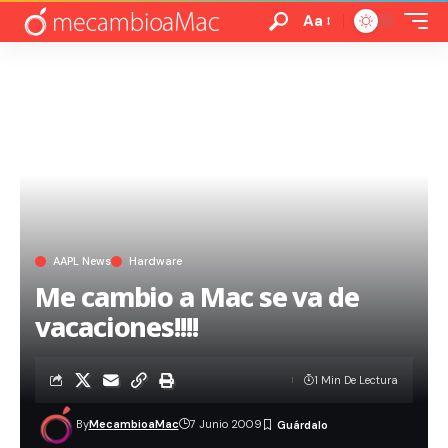
Aa
AAPL News
Hardware
Me cambio a Mac se va de
vacaciones!!!!
1 Min De Lectura
By
MecambioaMac
7 Junio 2009