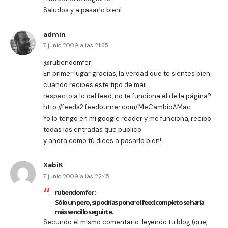
Saludos y a pasarlo bien!
admin
7 junio 2009 a las 21:35
@rubendomfer
En primer lugar gracias, la verdad que te sientes bien
cuando recibes este tipo de mail.
respecto a lo del feed, no te funciona el de la página?
http://feeds2.feedburner.com/MeCambioAMac
Yo lo tengo en mi google reader y me funciona, recibo
todas las entradas que publico
y ahora como tú dices a pasarlo bien!
XabiK
7 junio 2009 a las 22:45
rubendomfer
:
Sólo un pero, si podrías poner el feed completo se haría
más sencillo seguirte.
Secundo el mismo comentario: leyendo tu blog (que,