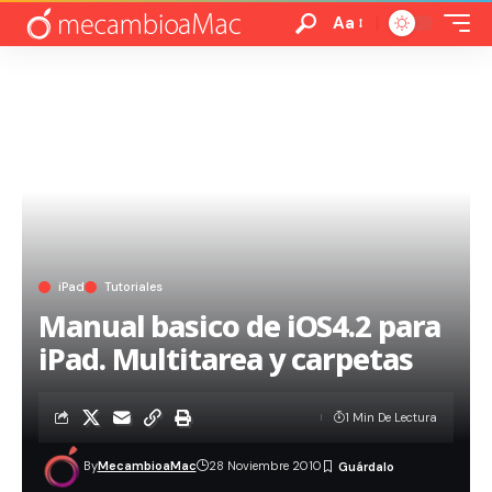
Aa
iPad
Tutoriales
Manual basico de iOS4.2 para
iPad. Multitarea y carpetas
1 Min De Lectura
By
MecambioaMac
28 Noviembre 2010