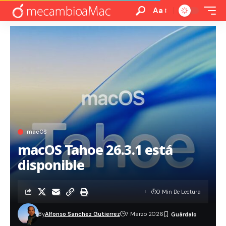
Aa
macOS
macOS Tahoe 26.3.1 está
disponible
0 Min De Lectura
By
Alfonso Sanchez Gutierrez
7 Marzo 2026