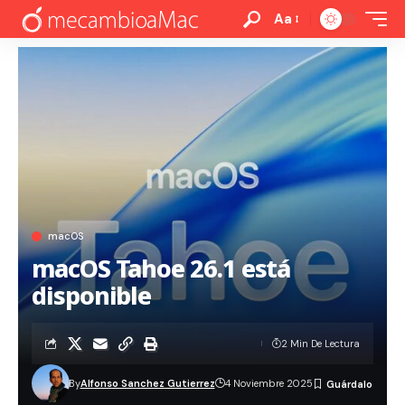
Aa
macOS
macOS Tahoe 26.1 está
disponible
2 Min De Lectura
By
Alfonso Sanchez Gutierrez
4 Noviembre 2025