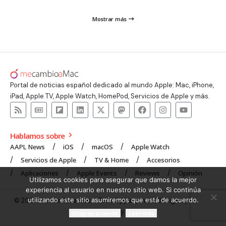
Mostrar más
Portal de noticias español dedicado al mundo Apple: Mac, iPhone,
iPad, Apple TV, Apple Watch, HomePod, Servicios de Apple y más.
Hablamos sobre
AAPL News
iOS
macOS
Apple Watch
Servicios de Apple
TV & Home
Accesorios
Aplicaciones
Apple Events
Reviews
Opinión
Utilizamos cookies para asegurar que damos la mejor
experiencia al usuario en nuestro sitio web. Si continúa
utilizando este sitio asumiremos que está de acuerdo.
© 2008 mecambioaMac – Todo Apple y más | Design by
UNXON
Agency
.
Estoy de acuerdo
Leer más