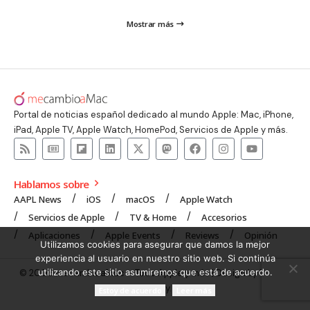
Mostrar más
Portal de noticias español dedicado al mundo Apple: Mac, iPhone,
iPad, Apple TV, Apple Watch, HomePod, Servicios de Apple y más.
Hablamos sobre
AAPL News
iOS
macOS
Apple Watch
Servicios de Apple
TV & Home
Accesorios
Aplicaciones
Apple Events
Reviews
Opinión
Utilizamos cookies para asegurar que damos la mejor
experiencia al usuario en nuestro sitio web. Si continúa
utilizando este sitio asumiremos que está de acuerdo.
© 2008 mecambioaMac – Todo Apple y más | Design by
UNXON
Agency
.
Estoy de acuerdo
Leer más