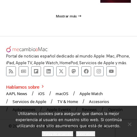
Mostrar más
Portal de noticias español dedicado al mundo Apple: Mac, iPhone,
iPad, Apple TV, Apple Watch, HomePod, Servicios de Apple y más.
Hablamos sobre
AAPL News
iOS
macOS
Apple Watch
Servicios de Apple
TV & Home
Accesorios
Aplicaciones
Apple Events
Reviews
Opinión
Utilizamos cookies para asegurar que damos la mejor
experiencia al usuario en nuestro sitio web. Si continúa
utilizando este sitio asumiremos que está de acuerdo.
© 2008 mecambioaMac – Todo Apple y más | Design by
UNXON
Agency
.
Estoy de acuerdo
Leer más