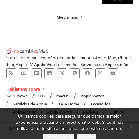
Mostrar más
Portal de noticias español dedicado al mundo Apple: Mac, iPhone,
iPad, Apple TV, Apple Watch, HomePod, Servicios de Apple y más.
Hablamos sobre
AAPL News
iOS
macOS
Apple Watch
Servicios de Apple
TV & Home
Accesorios
Aplicaciones
Apple Events
Reviews
Opinión
Utilizamos cookies para asegurar que damos la mejor
experiencia al usuario en nuestro sitio web. Si continúa
utilizando este sitio asumiremos que está de acuerdo.
© 2008 mecambioaMac – Todo Apple y más | Design by
UNXON
Agency
.
Estoy de acuerdo
Leer más