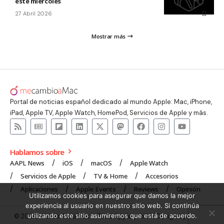
este miércoles
27 Abril 2026
Mostrar más
Portal de noticias español dedicado al mundo Apple: Mac, iPhone,
iPad, Apple TV, Apple Watch, HomePod, Servicios de Apple y más.
Hablamos sobre
AAPL News
iOS
macOS
Apple Watch
Servicios de Apple
TV & Home
Accesorios
Aplicaciones
Apple Events
Reviews
Opinión
Utilizamos cookies para asegurar que damos la mejor
experiencia al usuario en nuestro sitio web. Si continúa
utilizando este sitio asumiremos que está de acuerdo.
© 2008 mecambioaMac – Todo Apple y más | Design by
UNXON