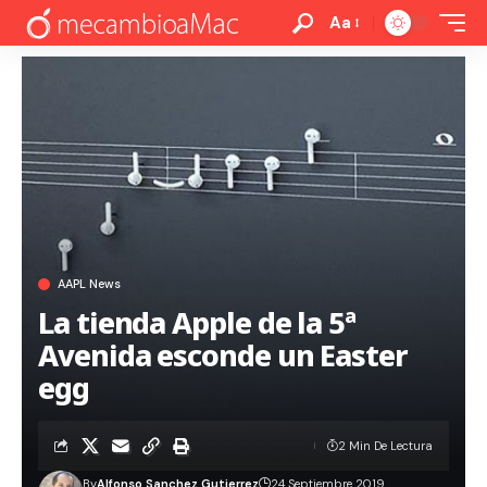
Aa
AAPL News
La tienda Apple de la 5ª
Avenida esconde un Easter
egg
2 Min De Lectura
By
Alfonso Sanchez Gutierrez
24 Septiembre 2019