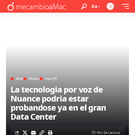
Aa
iPad
iPhone
macOS
La tecnologia por voz de
Nuance podria estar
probandose ya en el gran
Data Center
1 Min De Lectura