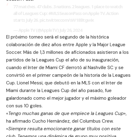
77 matches. 47 clubs. 3 nations. 2 leagues. 1 place to watch
all of Leagues Cup:
#MLSSeasonPass
on Apple TV. Action
starts July 26.
pic.twitter.com/sW18Btgwix
— Apple TV (@AppleTV)
July 26, 2024
El próximo torneo será el segundo de la histórica
colaboración de diez años entre Apple y la Major League
Soccer
. Más de 1,3 millones de aficionados asistieron a los
partidos de la Leagues Cup el año de su inauguración,
cuando el Inter de Miami CF derrotó al Nashville SC y se
convirtió en el primer campeón de la historia de la Leagues
Cup.
Lionel Messi, que debutó en la MLS con el Inter de
Miami durante la Leagues Cup del año pasado
, fue
galardonado como el mejor jugador y el máximo goleador
con sus 10 goles.
«
Tengo muchas ganas de que empiece la Leagues Cup
»,
ha afirmado Cucho Hernández, del Columbus Crew.
«
Siempre resulta emocionante ganar títulos con este
club. Tenemos una dinámica de grupo muy positiva,