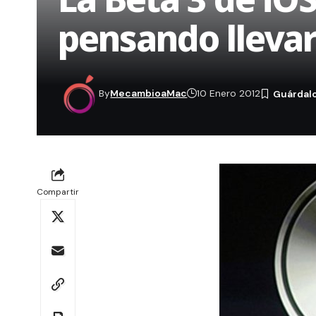
pensando llevar 
By
MecambioaMac
10 Enero 2012
Compartir