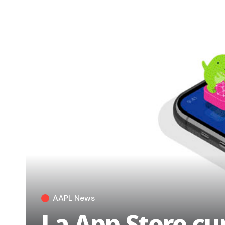
AAPL News
La App Store cu