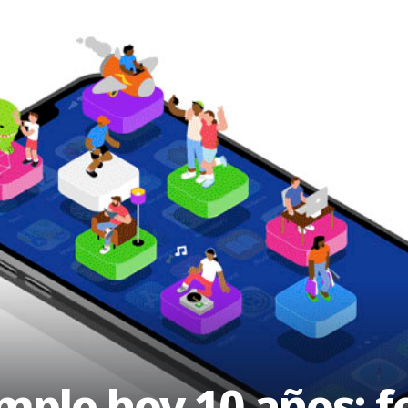
mple hoy 10 años: f