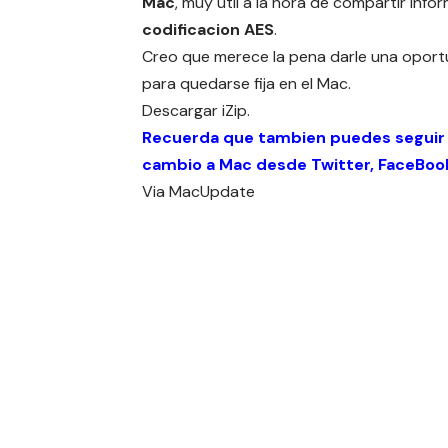
Mac
, muy útil a la hora de compartir inf
codificacion AES
.
Creo que merece la pena darle una oport
para quedarse fija en el Mac.
Descargar
iZip
.
Recuerda que tambien puedes seguir
cambio a Mac desde
Twitter
,
FaceBoo
Via
MacUpdate