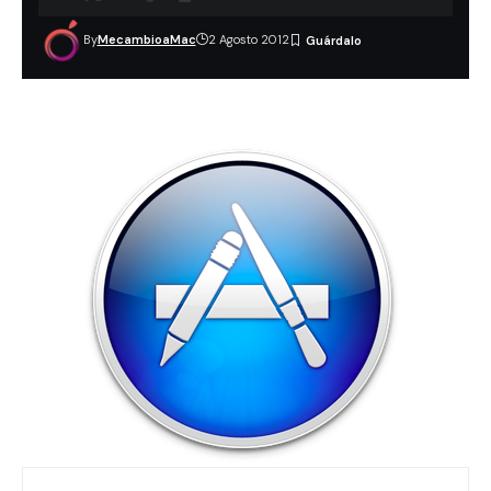
By
MecambioaMac
2 Agosto 2012