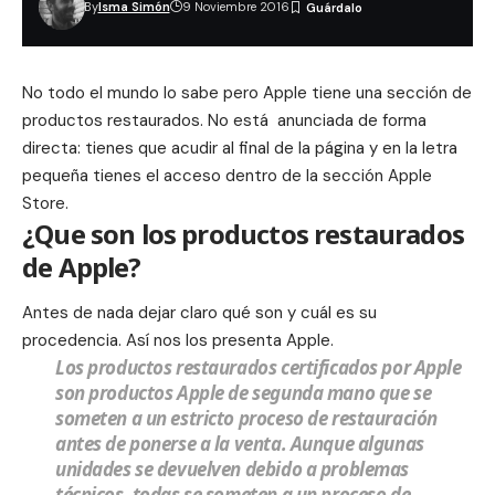
By
Isma Simón
9 Noviembre 2016
No todo el mundo lo sabe pero Apple tiene una sección de
productos restaurados. No está anunciada de forma
directa: tienes que acudir al final de la página y en la letra
pequeña tienes el acceso dentro de la sección Apple
Store.
¿Que son los productos restaurados
de Apple?
Antes de nada dejar claro qué son y cuál es su
procedencia. Así nos los presenta Apple.
Los productos restaurados certificados por Apple
son productos Apple de segunda mano que se
someten a un estricto proceso de restauración
antes de ponerse a la venta. Aunque algunas
unidades se devuelven debido a problemas
técnicos, todas se someten a un proceso de