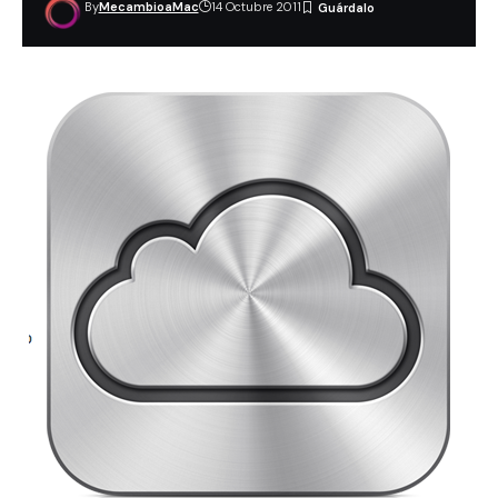
By
MecambioaMac
14 Octubre 2011