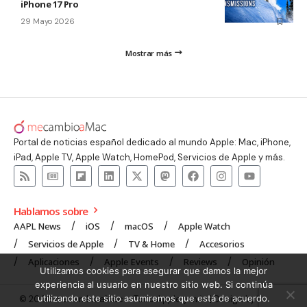
iPhone 17 Pro
29 Mayo 2026
Mostrar más
Portal de noticias español dedicado al mundo Apple: Mac, iPhone,
iPad, Apple TV, Apple Watch, HomePod, Servicios de Apple y más.
Hablamos sobre
AAPL News
iOS
macOS
Apple Watch
Servicios de Apple
TV & Home
Accesorios
Aplicaciones
Apple Events
Reviews
Opinión
Utilizamos cookies para asegurar que damos la mejor
experiencia al usuario en nuestro sitio web. Si continúa
utilizando este sitio asumiremos que está de acuerdo.
© 2008 mecambioaMac – Todo Apple y más | Design by
UNXON