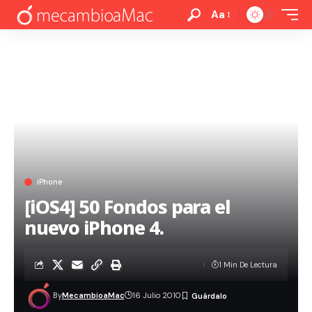
Aa
iPhone
[iOS4] 50 Fondos para el
nuevo iPhone 4.
1 Min De Lectura
By
MecambioaMac
16 Julio 2010