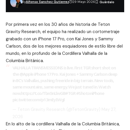
By
Alfonso Sanchez Gutierrez
29 Mayo 2026
Por primera vez en los 30 años de historia de Teton
Gravity Research, el equipo ha realizado un cortometraje
grabado con un iPhone 17 Pro, con Kai Jones y Sammy
Carlson, dos de los mejores esquiadores de estilo libre del
mundo, en lo profundo de la Cordillera Valhalla de la
Columbia Británica.
VALHALLA TRANSMISSIONS is live. First TGR short shot on
the
@Apple
iPhone 17 Pro. Kai Jones + Sammy Carlson deep
in BC’s Valhallas, pushing freeride in big terrain. New tools,
same mountains, same energy. We just tuned in. Watch
now.
https://t.co/Tbn5nLlwGB
#TGR
#ShotoniPhone
pic.twitter.com/p13mEyIWgl
— Teton Gravity Research (@TetonGravity)
May 27,
2026
En lo alto de la cordillera Valhalla de la Columbia Británica,