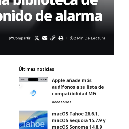
onido de alarma
2 Min De Lectura
Compartir
Últimas noticias
Apple añade más
audífonos a su lista de
compatibilidad MFi
Accesorios
macOS Tahoe 26.6.1,
macOS Sequoia 15.7.9 y
macOS Sonoma 14.8.9