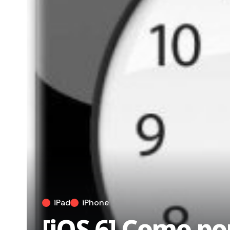
iPad
iPhone
[iOS 6] Como po