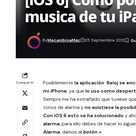
musica de tu iP
By
MecambioaMac
25 Septiembre 2012
Posiblemente
la aplicación Reloj se en
Compartir
mi
iPhone
, ya que
lo uso como desper
Siempre me ha extrañado que tuviese que 
tonos de alarma y
no existiese la posi
Con
iOS 6
esto se ha solucionado
y ah
alarma
, para ello debes de hacer lo sigui
Alarma
, damos al
botón +
.