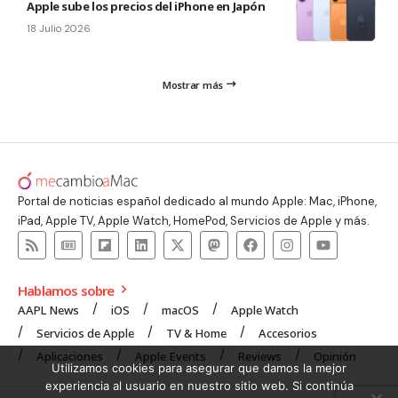
Apple sube los precios del iPhone en Japón
18 Julio 2026
Mostrar más
Portal de noticias español dedicado al mundo Apple: Mac, iPhone,
iPad, Apple TV, Apple Watch, HomePod, Servicios de Apple y más.
Hablamos sobre
AAPL News
iOS
macOS
Apple Watch
Servicios de Apple
TV & Home
Accesorios
Aplicaciones
Apple Events
Reviews
Opinión
Utilizamos cookies para asegurar que damos la mejor
experiencia al usuario en nuestro sitio web. Si continúa