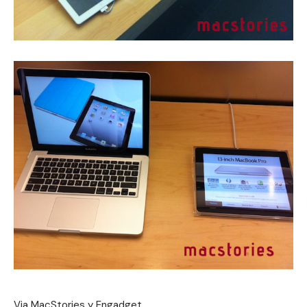
Via
MacStories
y Engadget