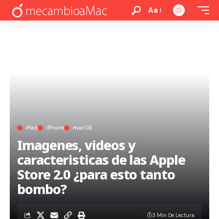
Aa
iPad
iPhone
macOS
Imagenes, videos y
caracteristicas de las Apple
Store 2.0 ¿para esto tanto
bombo?
3 Min De Lectura