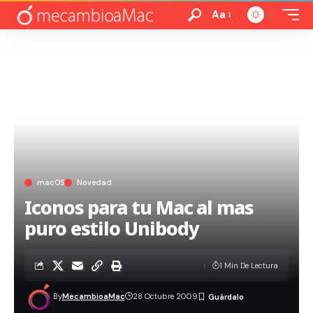
Aa
macOS
Novedad
Iconos para tu Mac al mas
puro estilo Unibody
1 Min De Lectura
By
MecambioaMac
28 Octubre 2009